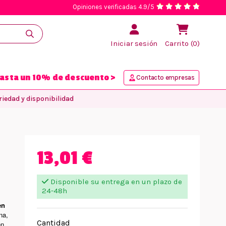
Opiniones verificadas 4.9/5
Iniciar sesión
Carrito (0)
asta un 10% de descuento >
Contacto empresas
iedad y disponibilidad
13,01 €
Disponible su entrega en un plazo de
24-48h
en
na,
Cantidad
en