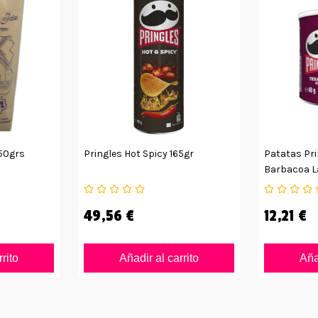
50grs
Pringles Hot Spicy 165gr
Patatas Pri
Barbacoa L
49,56 €
12,21 €
rrito
Añadir al carrito
Añad