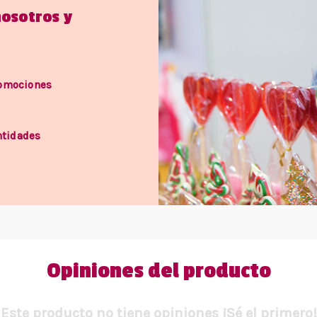
nosotros y
romociones
ntidades
Opiniones del producto
Este producto no tiene opiniones ¡Sé el primero!