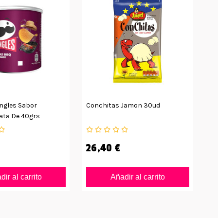
ngles Sabor
Conchitas Jamon 30ud
Pa
ata De 40grs
26,40 €
2
ir al carrito
Añadir al carrito