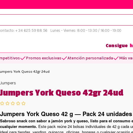
 contacto: + 34 625 59 88 56
Lunes - Viernes: 8:00 - 13:30 / 16:00 - 19:00
Consigue
h
mpetitivos
Promos exclusivas
Atención personalizada
Más var
Jumpers York Queso 42gr 24ud
Jumpers
Jumpers York Queso 42gr 24ud
Jumpers York Queso 42 g — Pack 24 unidades
Sabroso snack con sabor a jamón york y queso, listo para el consumo 
cualquier momento.
Este pack reúne 24 bolsas individuales de 42 g cada u
ideal para tiendas, vending, quioscos, oficinas, hogares o cualquier ocasión 