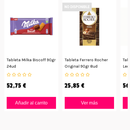
NO DISPONIBLE
Tableta Milka Biscoff 90gr
Tableta Ferrero Rocher
Tab
24ud
Original 90gr 8ud
Lec
52,75 €
25,85 €
56
Añadir al carrito
Ver más