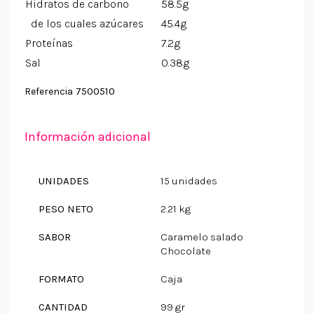
Hidratos de carbono
58.5g
de los cuales azúcares
45.4g
Proteínas
7.2g
Sal
0.38g
7500510
Referencia
Información adicional
UNIDADES
15 unidades
PESO NETO
2.21 kg
SABOR
Caramelo salado
Chocolate
FORMATO
Caja
CANTIDAD
99 gr