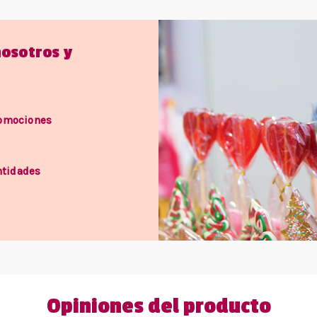
nosotros y
romociones
ntidades
Opiniones del producto