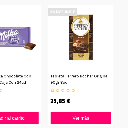
NO DISPONIBLE
ka Chocolate Con
Tableta Ferrero Rocher Original
Ta
 Caja Con 24ud
90gr 8ud
Le
25,85 €
3
ir al carrito
Ver más