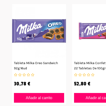
Tableta Milka Oreo Sandwich
Tableta Milka Confet
92g 16ud
22 Tabletas De 100gr
30,78 €
52,80 €
Añadir al carrito
Añadir al ca