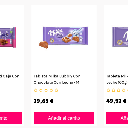
ti Caja Con
Tableta Milka Bubbly Con
Tableta Mil
Chocolate Con Leche - 14
Leche 100g
Unidades
29,65 €
49,92 €
rrito
Añadir al carrito
Añad