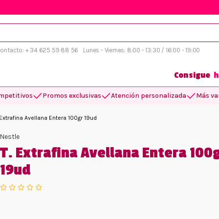
 contacto: + 34 625 59 88 56
Lunes - Viernes: 8:00 - 13:30 / 16:00 - 19:00
Consigue
h
mpetitivos
Promos exclusivas
Atención personalizada
Más var
 Extrafina Avellana Entera 100gr 19ud
Nestle
T. Extrafina Avellana Entera 100
19ud