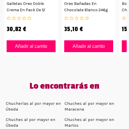
Galletas Oreo Doble
Oreo Bañadas En
Boc
Crema En Pack De 12
Chocolate Blanco 246g
Cho
Tubos
Pack De 10 Unidades
15u
30,82 €
35,10 €
15
Añadir al carrito
Añadir al carrito
Lo encontrarás en
Chucherías al por mayor en
Chuches al por mayor en
Úbeda
Maracena
Chuches al por mayor en
Chuches al por mayor en
Úbeda
Martos