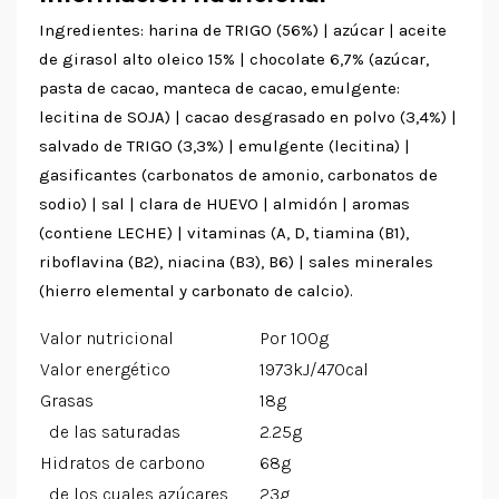
Ingredientes: harina de TRIGO (56%) | azúcar | aceite
de girasol alto oleico 15% | chocolate 6,7% (azúcar,
pasta de cacao, manteca de cacao, emulgente:
lecitina de SOJA) | cacao desgrasado en polvo (3,4%) |
salvado de TRIGO (3,3%) | emulgente (lecitina) |
gasificantes (carbonatos de amonio, carbonatos de
sodio) | sal | clara de HUEVO | almidón | aromas
(contiene LECHE) | vitaminas (A, D, tiamina (B1),
riboflavina (B2), niacina (B3), B6) | sales minerales
(hierro elemental y carbonato de calcio).
Valor nutricional
Por 100g
Valor energético
1973kJ/470cal
Grasas
18g
de las saturadas
2.25g
Hidratos de carbono
68g
de los cuales azúcares
23g