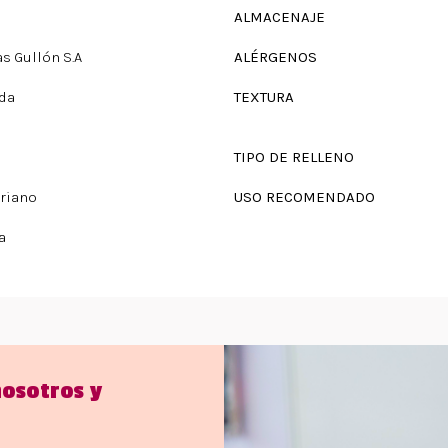
ALMACENAJE
as Gullón S.A
ALÉRGENOS
da
TEXTURA
TIPO DE RELLENO
riano
USO RECOMENDADO
a
nosotros y