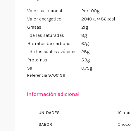
Valor nutricional
Por 100g
Valor energético
2040kJ/486kcal
Grasas
21g
de las saturadas
8g
Hidratos de carbono
67g
de los cuales azúcares
28g
Proteínas
5.9g
Sal
0.75g
9700196
Referencia
Información adicional
UNIDADES
10 uni
SABOR
Choco