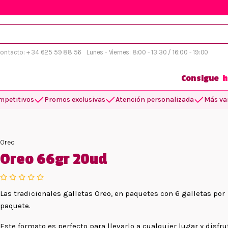
 contacto: + 34 625 59 88 56
Lunes - Viernes: 8:00 - 13:30 / 16:00 - 19:00
Consigue
h
mpetitivos
Promos exclusivas
Atención personalizada
Más var
Oreo
Oreo 66gr 20ud
Las tradicionales galletas Oreo, en paquetes con 6 galletas por
paquete.
Este formato es perfecto para llevarlo a cualquier lugar y disfru