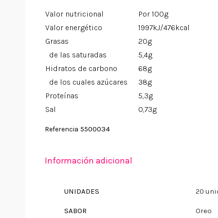
Valor nutricional
Por 100g
Valor energético
1997kJ/476kcal
Grasas
20g
de las saturadas
5,4g
Hidratos de carbono
68g
de los cuales azúcares
38g
Proteínas
5,3g
Sal
0,73g
5500034
Referencia
Información adicional
UNIDADES
20 un
SABOR
Oreo