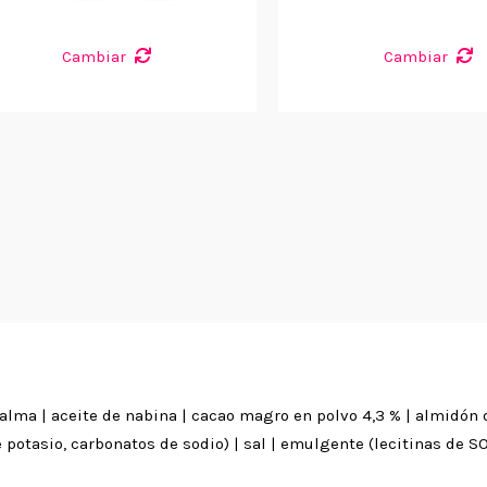
Cambiar
Cambiar
palma | aceite de nabina | cacao magro en polvo 4,3 % | almidón d
otasio, carbonatos de sodio) | sal | emulgente (lecitinas de SOJ