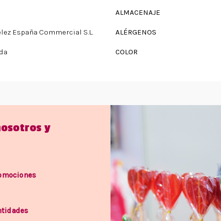
ALMACENAJE
ez España Commercial S.L.
ALÉRGENOS
da
COLOR
nosotros y
romociones
ntidades