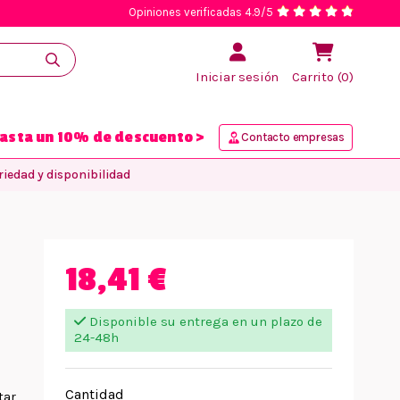
Opiniones verificadas 4.9/5
Iniciar sesión
Carrito (0)
asta un 10% de descuento >
Contacto empresas
iedad y disponibilidad
18,41 €
Disponible su entrega en un plazo de
24-48h
Cantidad
tar