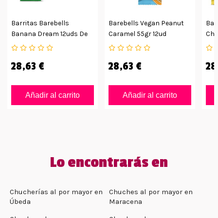
Barritas Barebells
Barebells Vegan Peanut
Bar
Banana Dream 12uds De
Caramel 55gr 12ud
Che
55grs
28,63 €
28,63 €
28
Añadir al carrito
Añadir al carrito
Lo encontrarás en
Chucherías al por mayor en
Chuches al por mayor en
Úbeda
Maracena