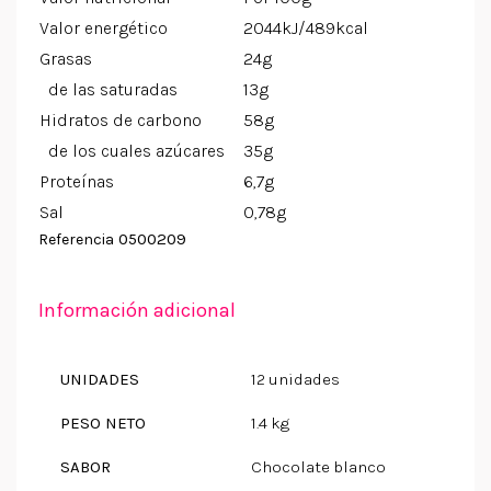
Valor energético
2044kJ/489kcal
Grasas
24g
de las saturadas
13g
Hidratos de carbono
58g
de los cuales azúcares
35g
Proteínas
6,7g
Sal
0,78g
0500209
Referencia
Información adicional
UNIDADES
12 unidades
PESO NETO
1.4 kg
SABOR
Chocolate blanco