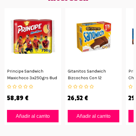
Principe Sandwich
Gitanitos Sandwich
Prí
Maxichoco 3x250grs 8ud
Bizcochos Con 12
Cho
Paquetes De 6
14u
Bizcochitos
58,89 €
26,52 €
29
Añadir al carrito
Añadir al carrito