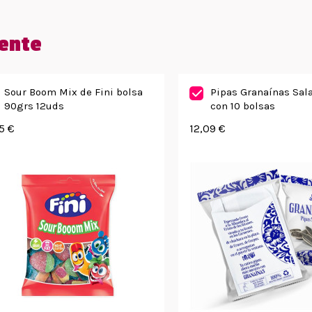
ente
Sour Boom Mix de Fini bolsa
Pipas Granaínas Sal
90grs 12uds
con 10 bolsas
5 €
12,09 €