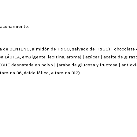
macenamiento.
na de CENTENO, almidón de TRIGO, salvado de TRIGO) | chocolate
LÁCTEA, emulgente: lecitina, aroma) | azúcar | aceite de girasol 
ECHE desnatada en polvo | jarabe de glucosa y fructosa | antioxi
itamina B6, ácido fólico, vitamina B12).