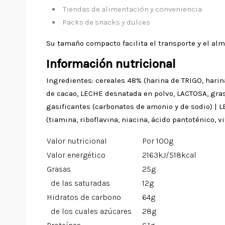
Tiendas de alimentación y conveniencia
Packs de snacks y dulces
Su tamaño compacto facilita el transporte y el al
Información nutricional
Ingredientes: cereales 48% (harina de TRIGO, hari
de cacao, LECHE desnatada en polvo, LACTOSA, grasa 
gasificantes (carbonatos de amonio y de sodio) | L
(tiamina, riboflavina, niacina, ácido pantoténico, v
Valor nutricional
Por 100g
Valor energético
2163kJ/518kcal
Grasas
25g
de las saturadas
12g
Hidratos de carbono
64g
de los cuales azúcares
28g