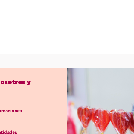
nosotros y
romociones
ntidades