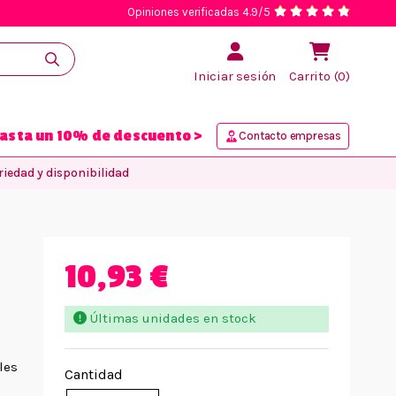
Opiniones verificadas 4.9/5
Iniciar sesión
Carrito (0)
asta un 10% de descuento >
Contacto empresas
iedad y disponibilidad
10,93 €
Últimas unidades en stock
les
Cantidad