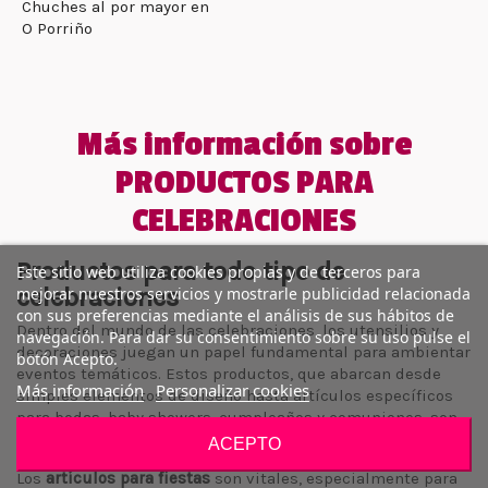
Chuches al por mayor en
O Porriño
Más información sobre
PRODUCTOS PARA
CELEBRACIONES
Productos para todo tipo de
Este sitio web utiliza cookies propias y de terceros para
celebraciones
mejorar nuestros servicios y mostrarle publicidad relacionada
con sus preferencias mediante el análisis de sus hábitos de
Dentro del mundo de las celebraciones, los utensilios y
navegación. Para dar su consentimiento sobre su uso pulse el
decoraciones juegan un papel fundamental para ambientar
botón Acepto.
eventos temáticos. Estos productos, que abarcan desde
Más información
Personalizar cookies
simples elementos de diseño hasta artículos específicos
para bodas, baby showers, cumpleaños y comuniones, son
la esencia de una planificación divertida y única.
ACEPTO
Los
artículos para fiestas
son vitales, especialmente para