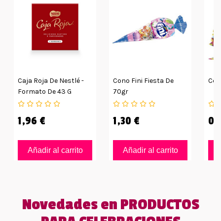
Caja Roja De Nestlé -
Cono Fini Fiesta De
Con
Formato De 43 G
70gr
1,96 €
1,30 €
0,
Añadir al carrito
Añadir al carrito
Novedades en PRODUCTOS