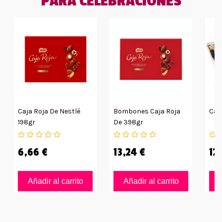
PARA CELEBRACIONES
Caja Roja De Nestlé
Bombones Caja Roja
Caj
198gr
De 398gr
6,66 €
13,24 €
12
Añadir al carrito
Añadir al carrito