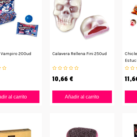
m Vampiro 200ud
Calavera Rellena Fini 250ud
Chicle
Estuc
10,66 €
11,6
dir al carrito
Añadir al carrito