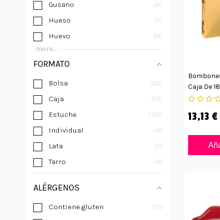
Gusano
4
Hueso
1
Huevo
4
more...
FORMATO
Bombones
Bolsa
29
Caja De 1
Caja
15
13,13 €
Estuche
30
Individual
4
Aña
Lata
1
Tarro
4
ALÉRGENOS
Contiene gluten
11