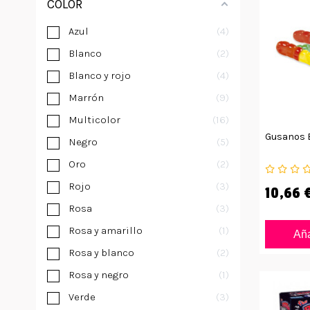
COLOR
Azul
4
Blanco
2
Blanco y rojo
4
Marrón
9
Multicolor
16
Gusanos B
Negro
5
Oro
2
Rojo
3
10,66 
Rosa
3
Rosa y amarillo
1
Aña
Rosa y blanco
2
Rosa y negro
1
Verde
3