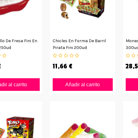
llo De Fresa Fini En
Chicles En Forma De Barril
Moned
250ud
Pirata Fini 200ud
300u
€
11,66 €
28,5
dir al carrito
Añadir al carrito