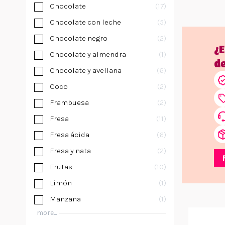
Chocolate
17
Chocolate con leche
5
Chocolate negro
2
¿
Chocolate y almendra
1
d
Chocolate y avellana
6
Coco
2
Frambuesa
2
Fresa
11
Fresa ácida
6
Fresa y nata
2
Frutas
10
Limón
1
Manzana
1
more...