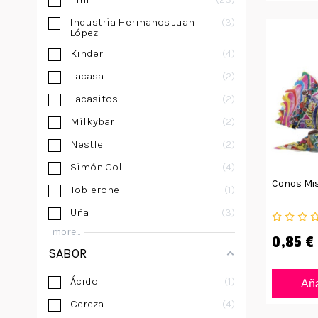
Industria Hermanos Juan
3
López
Kinder
4
Lacasa
2
Lacasitos
2
Milkybar
2
Nestle
2
Simón Coll
4
Conos Mi
Toblerone
1
Uña
3
more...
0,85 €
SABOR
Ácido
1
Aña
Cereza
4