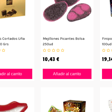
 Cortados Uña
Mejillones Picantes Bolsa
Finip
80 Grs
250ud
100ud
10,43 €
19,1
dir al carrito
Añadir al carrito