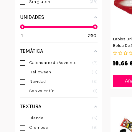
Sin gluten
59
UNIDADES
1
250
Labios Bri
Bolsa De 
TEMÁTICA
10,66 
Calendario de Adviento
2
Halloween
11
Aña
Navidad
3
San valentín
1
TEXTURA
Blanda
6
Cremosa
9