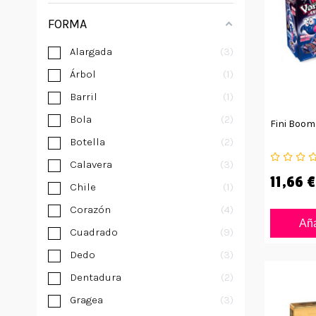
FORMA
Alargada
3
Árbol
1
Barril
1
Bola
2
Fini Boo
Botella
2
Calavera
3
11,66 €
Chile
1
Corazón
4
Aña
Cuadrado
9
Dedo
3
Dentadura
2
Gragea
3