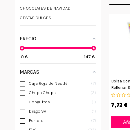
CHOCOLATES DE NAVIDAD
CESTAS DULCES
PRECIO
0
€
147
€
MARCAS
Bolsa Con
Caja Roja de Nestlé
7
Rellenar 
Chupa Chups
3
Conguitos
1
7,72 €
Disgo SA
1
Ferrero
7
Aña
Fini
23