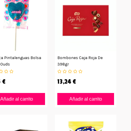
ta Pintalenguas Bolsa
Bombones Caja Roja De
50uds
398gr
 €
13,24 €
Añadir al carrito
Añadir al carrito