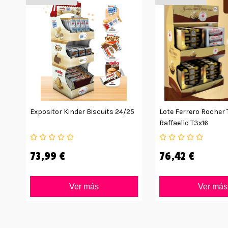
Expositor Kinder Biscuits 24/25
Lote Ferrero Rocher
Raffaello T3x16
73,99 €
76,42 €
Ver más
Ver más