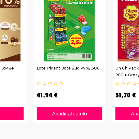
 T3x48+
Lote Trident Bote18ud Pvp2,50€
Ch Ch Pack 
200u+crazy
41,94 €
51,70 €
Añadir al carrito
Añad