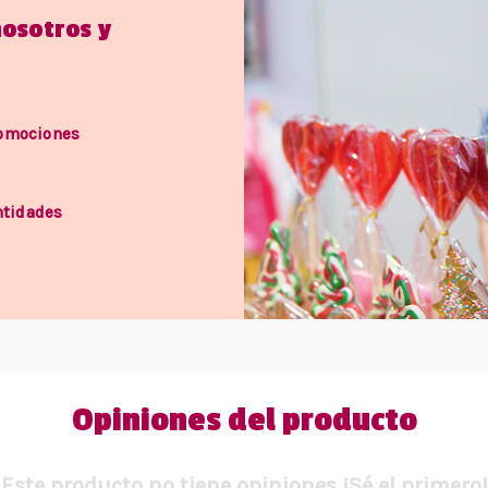
nosotros y
romociones
ntidades
Opiniones del producto
Este producto no tiene opiniones ¡Sé el primero!