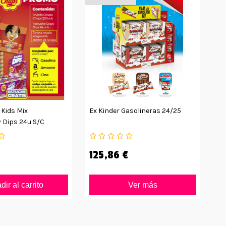
Kids Mix
Ex Kinder Gasolineras 24/25
Pa
 Dips 24u S/c
125,86 €
3
ir al carrito
Ver más