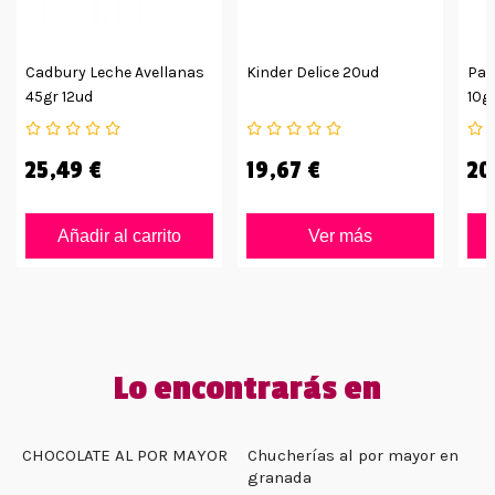
Cadbury Leche Avellanas
Kinder Delice 20ud
Par
45gr 12ud
10g
25,49 €
19,67 €
20
Añadir al carrito
Ver más
Lo encontrarás en
CHOCOLATE AL POR MAYOR
Chucherías al por mayor en
granada