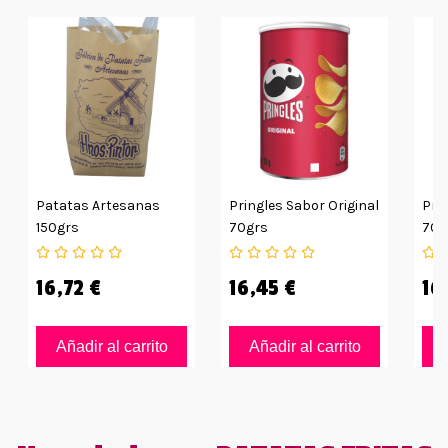
Patatas Artesanas
Pringles Sabor Original
Pri
150grs
70grs
70g
16,72 €
16,45 €
16
Añadir al carrito
Añadir al carrito