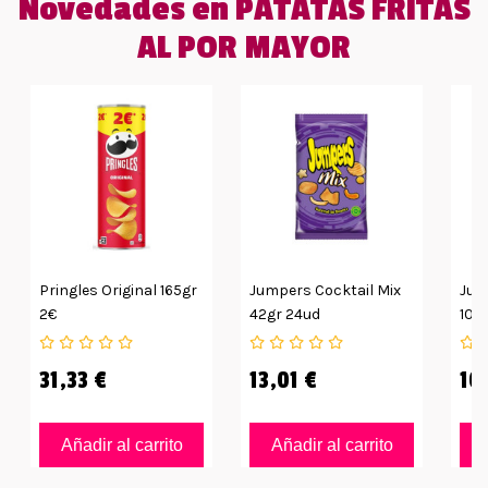
Novedades en PATATAS FRITAS
AL POR MAYOR
Pringles Original 165gr
Jumpers Cocktail Mix
Jum
2€
42gr 24ud
100
31,33 €
13,01 €
10
Añadir al carrito
Añadir al carrito