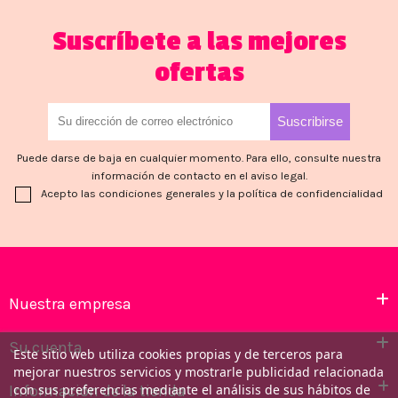
Suscríbete a las mejores
ofertas
Puede darse de baja en cualquier momento. Para ello, consulte nuestra
información de contacto en el aviso legal.
Acepto las condiciones generales y la política de confidencialidad
Nuestra empresa
Su cuenta
Este sitio web utiliza cookies propias y de terceros para
mejorar nuestros servicios y mostrarle publicidad relacionada
Información de la tienda
con sus preferencias mediante el análisis de sus hábitos de