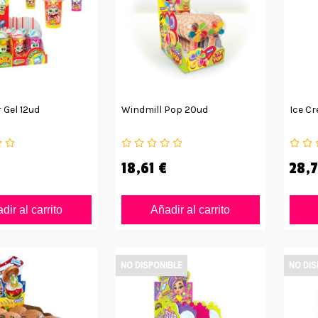
 Gel 12ud
Windmill Pop 20ud
Ice C
18,61 €
28,7
dir al carrito
Añadir al carrito
NO DISPONIBLE
NO DIS