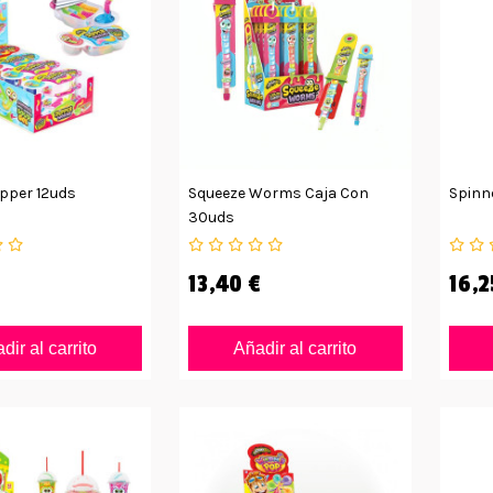
pper 12uds
Squeeze Worms Caja Con
Spinn
30uds
13,40 €
16,2
dir al carrito
Añadir al carrito