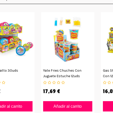
 Tatto 30uds
Yate Fries Chuches Con
Gas S
Juguete Estuche 12uds
Con 1
€
17,69 €
16,0
dir al carrito
Añadir al carrito