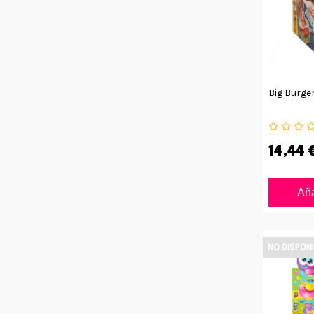
Big Burger
14,44 
Aña
NO DISPON