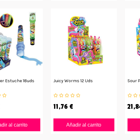
er Estuche 18uds
Juicy Worms 12 Uds
Sour 
€
11,76 €
21,8
dir al carrito
Añadir al carrito