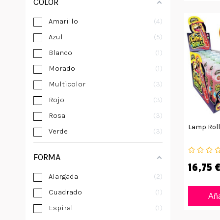
COLOR
Amarillo
4
Azul
5
Blanco
1
Morado
1
Multicolor
3
Rojo
3
Rosa
3
Lamp Roll
Verde
3
FORMA
16,75 
Alargada
2
Cuadrado
1
Aña
Espiral
1