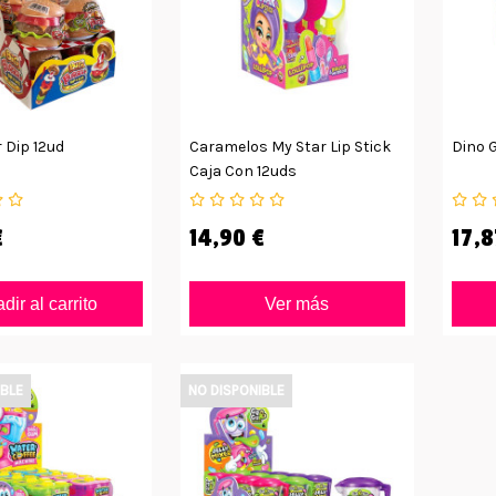
 Dip 12ud
Caramelos My Star Lip Stick
Dino 
Caja Con 12uds
€
14,90 €
17,8
dir al carrito
Ver más
IBLE
NO DISPONIBLE