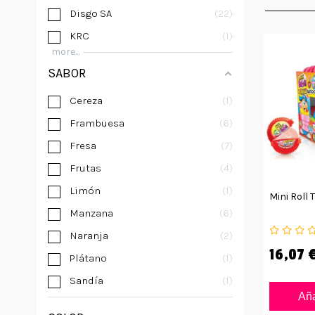
Disgo SA
22
KRC
1
more...
SABOR
Cereza
1
Frambuesa
6
Fresa
7
Frutas
4
Limón
1
Mini Roll
Manzana
6
Naranja
2
16,07 
Plátano
1
Sandía
1
Aña