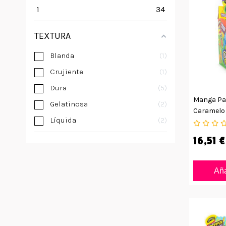
1
34
TEXTURA
Blanda
1
Crujiente
1
Dura
5
Manga Pa
Gelatinosa
2
Caramelo 
Líquida
2
16,51 €
Aña