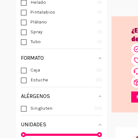
Helado
1
Pintalabios
1
Plátano
1
¿
Spray
1
d
Tubo
1
FORMATO
Caja
2
Estuche
11
ALÉRGENOS
Sin gluten
13
UNIDADES