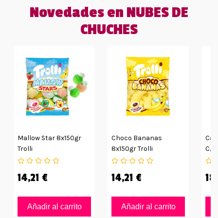
Novedades en NUBES DE
CHUCHES
Mallow Star 8x150gr
Choco Bananas
Cañ
Trolli
8x150gr Trolli
C/r
14,21 €
14,21 €
18
Añadir al carrito
Añadir al carrito