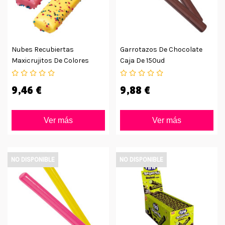
Nubes Recubiertas
Garrotazos De Chocolate
Maxicrujitos De Colores
Caja De 150ud
75ud
9,46 €
9,88 €
Ver más
Ver más
NO DISPONIBLE
NO DISPONIBLE