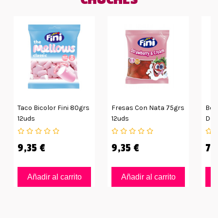
Taco Bicolor Fini 80grs
Fresas Con Nata 75grs
Bol
12uds
12uds
De F
9,35 €
9,35 €
7,
Añadir al carrito
Añadir al carrito